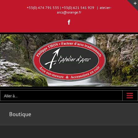
Passer
+33(0) 474 791 535 | +33(0) 621 541 929
|
atelier-
au
arcs@orange.fr
contenu
Facebook
Aller à...
Boutique